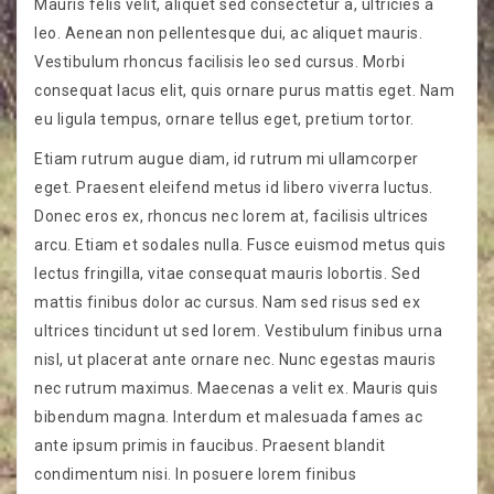
Mauris felis velit, aliquet sed consectetur a, ultricies a
leo. Aenean non pellentesque dui, ac aliquet mauris.
Vestibulum rhoncus facilisis leo sed cursus. Morbi
consequat lacus elit, quis ornare purus mattis eget. Nam
eu ligula tempus, ornare tellus eget, pretium tortor.
Etiam rutrum augue diam, id rutrum mi ullamcorper
eget. Praesent eleifend metus id libero viverra luctus.
Donec eros ex, rhoncus nec lorem at, facilisis ultrices
arcu. Etiam et sodales nulla. Fusce euismod metus quis
lectus fringilla, vitae consequat mauris lobortis. Sed
mattis finibus dolor ac cursus. Nam sed risus sed ex
ultrices tincidunt ut sed lorem. Vestibulum finibus urna
nisl, ut placerat ante ornare nec. Nunc egestas mauris
nec rutrum maximus. Maecenas a velit ex. Mauris quis
bibendum magna. Interdum et malesuada fames ac
ante ipsum primis in faucibus. Praesent blandit
condimentum nisi. In posuere lorem finibus