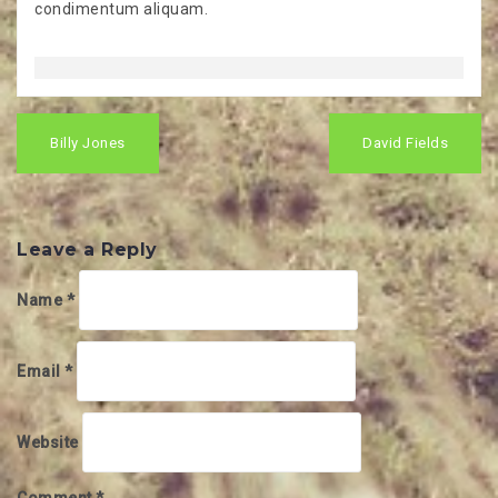
condimentum aliquam.
Post
navigation
Billy Jones
David Fields
Leave a Reply
Name
*
Email
*
Website